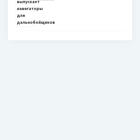
Советуем посетить:
youlooks.ru
proumnyjdom.ru
GPS Навигация
Сайт посвящет GPS Навигации