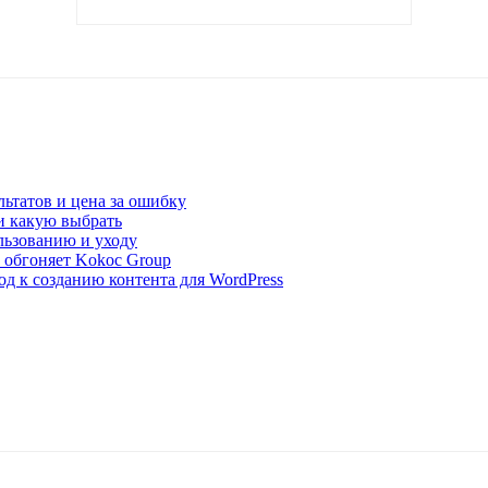
льтатов и цена за ошибку
и какую выбрать
льзованию и уходу
u обгоняет Kokoc Group
од к созданию контента для WordPress