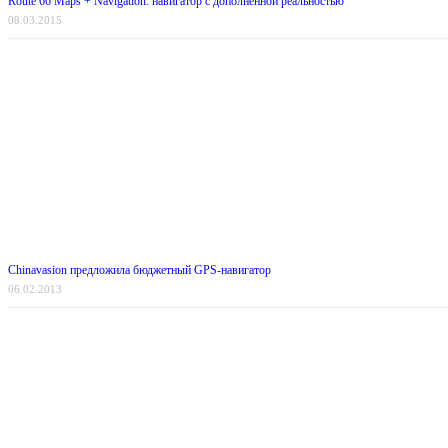
Route 66 Maps + Navigation: навигатор с дополненной реальностью
08.03.2015
Chinavasion предложила бюджетный GPS-навигатор
06.02.2013