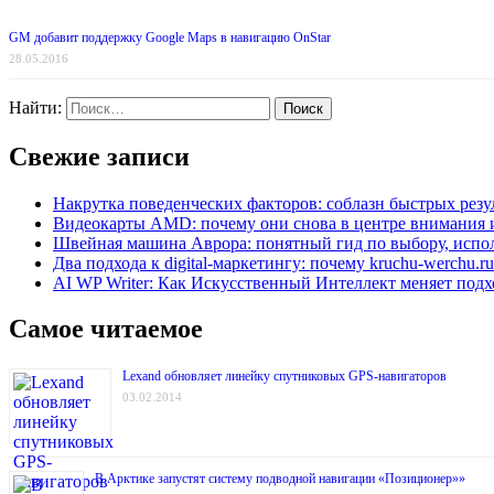
GM добавит поддержку Google Maps в навигацию OnStar
28.05.2016
Найти:
Свежие записи
Накрутка поведенческих факторов: соблазн быстрых резу
Видеокарты AMD: почему они снова в центре внимания 
Швейная машина Аврора: понятный гид по выбору, испо
Два подхода к digital-маркетингу: почему kruchu-werchu.r
AI WP Writer: Как Искусственный Интеллект меняет подх
Самое читаемое
Lexand обновляет линейку спутниковых GPS-навигаторов
03.02.2014
В Арктике запустят систему подводной навигации «Позиционер»»