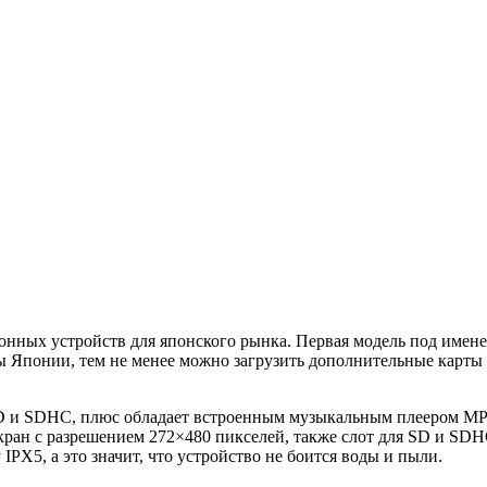
онных устройств для японского рынка. Первая модель под имен
ы Японии, тем не менее можно загрузить дополнительные
карты 
 SD и SDHC, плюс обладает встроенным музыкальным плеером 
кран с разрешением 272×480 пикселей, также слот для SD и SDH
 IPX5, а это значит, что устройство не боится воды и пыли.